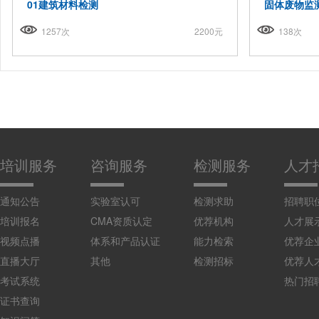
01建筑材料检测
固体废物监
1257次
2200元
138次
培训服务
咨询服务
检测服务
人才
通知公告
实验室认可
检测求助
招聘职
培训报名
CMA资质认定
优荐机构
人才展
视频点播
体系和产品认证
能力检索
优荐企
直播大厅
其他
检测招标
优荐人
考试系统
热门招
证书查询