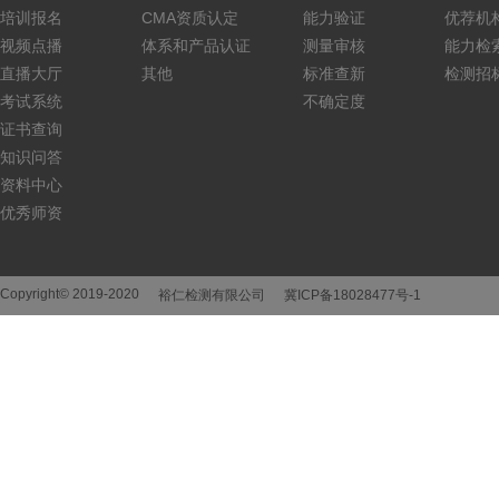
培训报名
CMA资质认定
能力验证
优荐机
视频点播
体系和产品认证
测量审核
能力检
直播大厅
其他
标准查新
检测招
考试系统
不确定度
证书查询
知识问答
资料中心
优秀师资
Copyright© 2019-2020
裕仁检测有限公司
冀ICP备18028477号-1