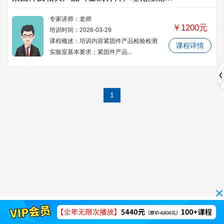
程
课
训
证
专家讲师：
老师
￥1200元
程
考
书
优
培训时间：2026-03-29
课程概述：培训内容紧固件产品检验检测
课程详情
实验室基本要求；紧固件产品...
试
查
秀
资
询
师
料
关
1
资
中
于
心
我
们
×
中国计量测试学会指导
Copyright© 2019-2020
冀ICP备18028477号-1