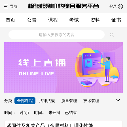
导航
登录
导
首页
公告
课程
考试
资料
证书
平
航
台
通
首
知
线
页
公
下
线
告
课
上
点
程
课
播
预
全部课程
法律法规
质量管理
技术管理
分类:
安全管理
不确定度
专题讲座
时间：
时间↑
时间↓
未开播
已结束
程
课
约
培
紧固件及相关产品（金属材料）理化性能检验技术培训