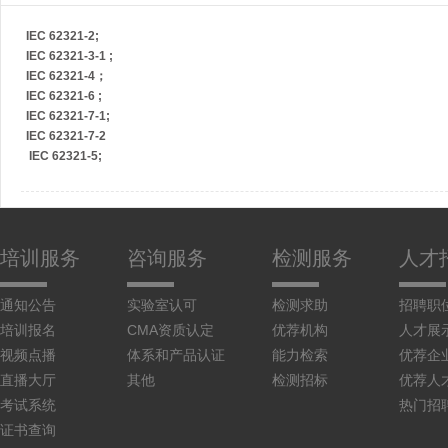
日用消费品检测
IEC 62321-2;
IEC 62321-3-1 ;
IEC 62321-4；
生物监测
IEC 62321-6 ;
IEC 62321-7-1;
IEC 62321-7-2
IEC 62321-5;
食品检测
培训服务
咨询服务
检测服务
人才
水质检测
通知公告
实验室认可
检测求助
招聘职
培训报名
CMA资质认定
优荐机构
人才展
司法鉴定
视频点播
体系和产品认证
能力检索
优荐企
直播大厅
其他
检测招标
优荐人
考试系统
热门招
证书查询
饲料检测