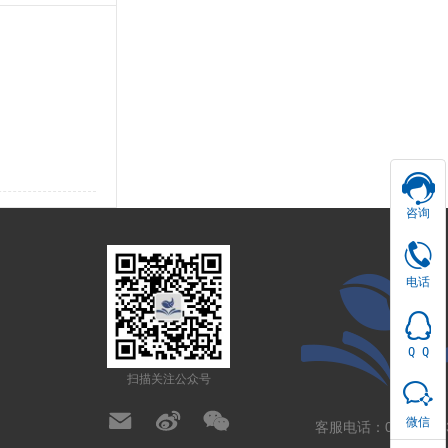
培训服
咨询
认证咨
设备采
电
电话
能力验
话
试剂耗
QQ
0311-
检定校
Q Q
咨
扫描关注公众号
80733197
设计装
咨询其
询
微信
客服电话：0311-8073
帮