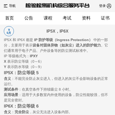
导航
登录
导
首页
公告
课程
考试
资料
证书
平
航
9
IP5X，IP6X
5月
台
通
IP5X 和 IP6X 都是
IP 防护等级（Ingress Protection）
中的一部
分，主要用于表示
设备对固体异物（如灰尘）进入的防护能力
。它
首
知
线
们通常用于电子产品、户外设备等的防尘测试标准中。
IP 等级格式为：
IPXY
X
表示防尘等级（0～6）
页
公
下
线
Y
表示防水等级（0～9）
IP5X：防尘等级 5
告
课
上
点
含义
：不能完全防止灰尘进入，但进入的灰尘不会影响设备的正常
运行。
程
课
测试条件
：在真空条件下持续吸尘 8 小时。
播
预
应用场景
：适用于大多数室内外使用的设备，防尘性能较强，但不
是完全密封。
程
课
约
培
IP6X：防尘等级 6
含义
：
完全防尘
，灰尘无法进入设备内部。